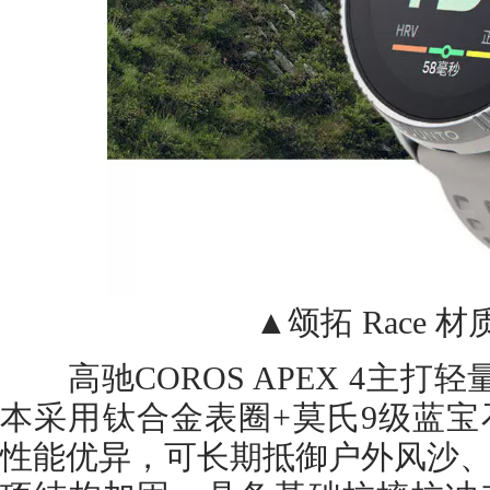
▲颂拓 Race 材
高驰COROS APEX 4主打轻
本采用钛合金表圈+莫氏9级蓝
性能优异，可长期抵御户外风沙