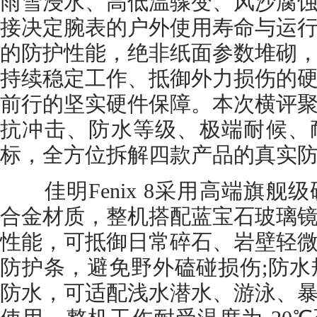
雨雪浸水、高低温骤变、风沙腐
接决定腕表的户外使用寿命与运
的防护性能，绝非纸面参数堆砌
持续稳定工作、抵御外力损伤的
前行的坚实硬件保障。本次横评
抗冲击、防水等级、极端耐候、
标，全方位拆解四款产品的真实
佳明Fenix 8采用高端旗舰
合金材质，整机搭配蓝宝石玻璃
性能，可抵御日常碎石、岩壁轻
防护条，避免野外磕碰损伤;防水规
防水，可适配浅水潜水、游泳、