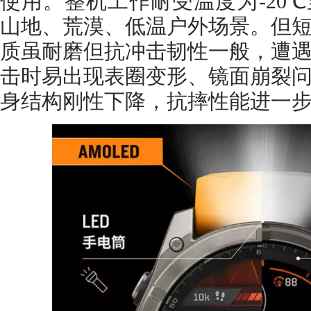
使用。整机工作耐受温度为-20℃
山地、荒漠、低温户外场景。但
质虽耐磨但抗冲击韧性一般，遭
击时易出现表圈变形、镜面崩裂
身结构刚性下降，抗摔性能进一