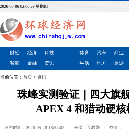
2026-08-06 02:06:31 星期四
财经
经济
科技
体育
汽车
商业
智能
金融
资讯
生活
地方
旅游
当前位置：
首页
>
资讯
珠峰实测验证｜四大旗舰户外
APEX 4 和猎动
发布时间：2026-05-28 18:54:03
|
来源：互联网
|
作者：