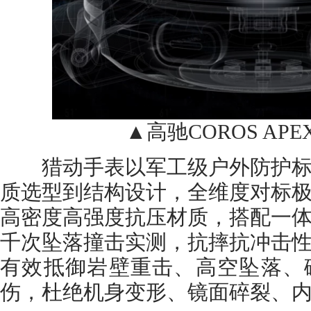
▲高驰COROS APE
猎动手表以军工级户外防护标
质选型到结构设计，全维度对标
高密度高强度抗压材质，搭配一
千次坠落撞击实测，抗摔抗冲击
有效抵御岩壁重击、高空坠落、
伤，杜绝机身变形、镜面碎裂、