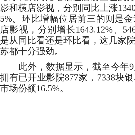
影和横店影视，分别同比上涨1340.96
5%。环比增幅位居前三的则是
店影视，分别增长1643.12%、546
是从同比看还是环比看，这几家
苏都十分强劲。
此外，数据显示，截至今年9月
拥有已开业影院877家，7338
市场份额16.5%。