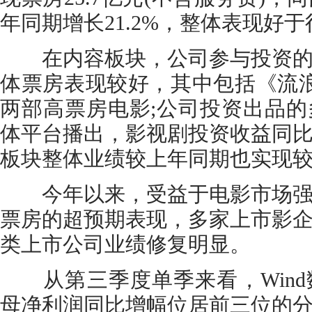
年同期增长21.2%，整体表现好
在内容板块，公司参与投资的
体票房表现较好，其中包括《流
两部高票房电影;公司投资出品
体平台播出，影视剧投资收益同
板块整体业绩较上年同期也实现
今年以来，受益于电影市场强
票房的超预期表现，多家上市影
类上市公司业绩修复明显。
从第三季度单季来看，Wind
母净利润同比增幅位居前三位的