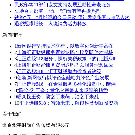
民政部等11部门发文支持发展互助性养老服务
央地合力部署 “五一”消费有望再掀热潮
铁路“五一”假期运输今日启动 预计发送旅客1.58亿人次
退税规模增长 入境消费活力释放
新闻排行
1
新网银行坚持技术立行，以数字化创新丰富在
2
上海汇正财经服务费能退吗？投资陪伴才是核
3
汇正选股518服务，探析关税政策下的行业影响
4
上海汇正财经服务费能退吗？以服务理念回应
5
汇正选股518，汇正财经助力投资者决策
6
创新|新网银行以绿色金融助力绿色产业发展
7
汇正选股518：在金融服务多样化浪潮中，陪伴
8
“联众投”王炎：量化交易是未来投资的趋势
9
联众投王炎：防之于未萌，治之于未乱
10
汇正选股518：智领未来，解锁科技创新投资新
关于我们
北京华宇时尚广告传媒有限公司