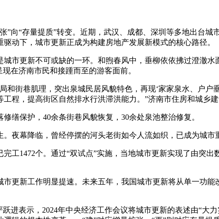
”向“存量提质”转变。近期，武汉、成都、深圳等多地出台城
重驱动下，城市更新正成为构建房地产发展新模式的核心路径。
城市更新不可或缺的一环。和煦春风中，垂柳依依拂过澄澈水面
呈现在济南市民和接踵而至的游客面前。
和街巷肌理，突出泉城民居风貌特色，再现‘家家泉水、户户垂
等工程，提高街区自然排水行洪滞洪能力。”济南市住房和城乡
缮保护，40余条街巷风貌恢复，30余处泉池整治修复。
。夜幕降临，曾经停摆的河头老街如今人流如织，已成为城市
已完工1472个。通过“双试点”实施，当地城市更新实现了由突
城市更新工作明显提速。未来五年，我国城市更新将从单一功能
表示，2024年中央经济工作会议将城市更新的表述由“大力实施