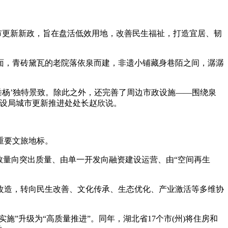
市更新新政，旨在盘活低效用地，改善民生福祉，打造宜居、韧
，青砖黛瓦的老院落依泉而建，非遗小铺藏身巷陌之间，潺潺
杨’独特景致。除此之外，还完善了周边市政设施——围绕泉
建设局城市更新推进处处长赵欣说。
重要文旅地标。
出数量向突出质量、由单一开发向融资建设运营、由“空间再生
改造，转向民生改善、文化传承、生态优化、产业激活等多维协
”升级为“高质量推进”。同年，湖北省17个市(州)将住房和