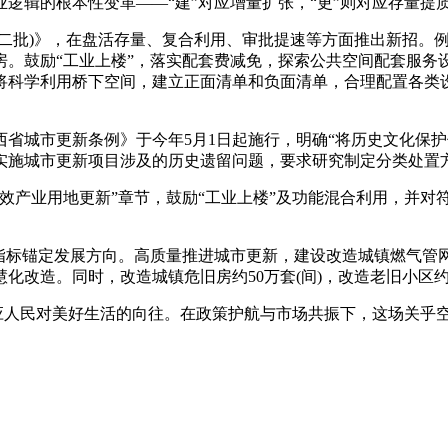
逻辑的根本性变革——“建”对应增量扩张，“更”则对应存量提
批)》，在盘活存量、复合利用、审批提速等方面推出新招。例
房。鼓励“工业上楼”，落实配套费减免，探索公共空间配套服务
将科学利用桥下空间，建立正面清单和负面清单，合理配置各类设
城市更新条例》于今年5月1日起施行，明确“将历史文化保护传
对实施城市更新项目涉及的历史遗留问题，要求研究制定分类处置
产业用地更新”章节，鼓励“工业上楼”及功能混合利用，并对
定发展方向。高质量推进城市更新，建设改造城镇燃气管网约20
化改造。同时，改造城镇危旧房约50万套(间)，改造老旧小区约1
应人民对美好生活的向往。在政策护航与市场共振下，这场关乎