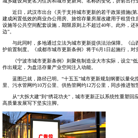
城乡建设局更名为住房和城市更新局。名称的变化，折射出行业
近日，武汉市出台《关于支持城市更新的若干政策措施(第二
建成闲置低效的商业办公用房、旅馆存量房屋改建用于租赁住
设施等公共空间配套设施，期限原则上不超过40年。此外，还
边”。
与此同时，多地通过立法为城市更新提供法治保障。《山西省
护前置制度。《成都市城市更新条例》将于6月1日起施行，
《宁波市城市更新条例》则聚焦制造业大市实际，设立“低效
作出规定，为盘活存量产业空间注入动能。
蓝图已就，路径已明。“十五五”城市更新规划纲要以量化指标锚
里、污水管网约10万公里、供热管网约12万公里，同步推进智慧
从“大拆大建”到“绣花功夫”，城市更新正以系统性重塑回
高质量发展写下坚实注脚。