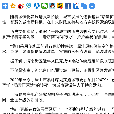
随着城镇化发展进入新阶段，城市发展的逻辑也从“增量扩张
性、智慧的城市新样板。在中央财政支持与地方实践探索的双
历史文化建筑，浓缩了一座城市的历史风貌和文化传承，是
泉声伴着零星闲谈……老济南“家家泉水，户户垂杨”的韵味，
“我们采用传统工艺进行保护性修缮，原汁原味保留空间格局
水、泉渠、泉道保护资源清单，实施雨污分流改造、疏浚清淤
据了解，济南街区近年来已完成50余处传统院落和泉水院落修
不仅是济南，河北唐山也通过城市更新让闲置街区焕发新生
2022年至今，唐山市累计谋划实施城市更新项目2047个，
产”向“场景再营造”的转变，为城市建设注入了持久活力。
上海易居房地产研究院副院长严跃进表示，2026年，全国
同、全面升级的新阶段。
“城市更新在政策层面经历了一个不断转型升级的过程。”严跃进