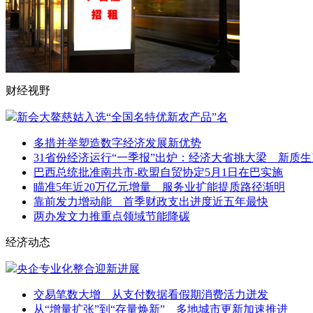
财经视野
新会大鳌慈姑入选“全国名特优新农产品”名
多措并举塑造数字经济发展新优势
31省份经济运行“一季报”出炉：经济大省挑大梁 新质
巴西总统批准南共市-欧盟自贸协定5月1日在巴实施
瞄准5年近20万亿元增量 服务业扩能提质路径渐明
靠前发力增动能 首季财政支出进度近五年最快
两办发文力推重点领域节能降碳
经济动态
央企专业化整合迎新进展
交易笔数大增 从支付数据看假期消费活力迸发
从“增量扩张”到“存量焕新” 多地城市更新加速推进